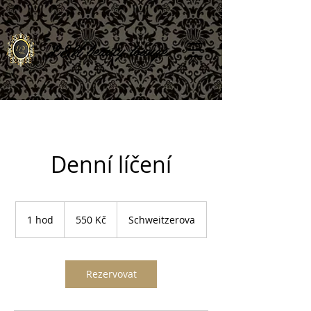
L
&N beauty lounge
Denní líčení
550
českých
1 hod
1
550 Kč
Schweitzerova
korun
h
o
Rezervovat