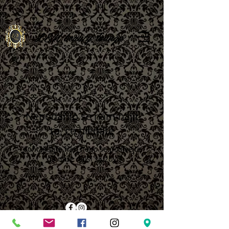
L
&N beauty lounge
Nepodařilo se nám najít
to, co hledáte
Kontaktujte nás, nebo se podívejte
na naše další služby
L & N
beauty
lounge