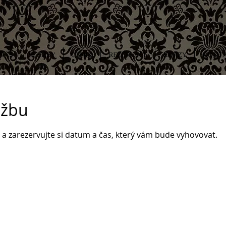
 NÁS
SLUŽBY
CENÍK
REZERVACE
KURZY
KONT
užbu
 a zarezervujte si datum a čas, který vám bude vyhovovat.