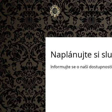
L
&N beauty lounge
L&N BEAUTY LOUNGE
O
Naplánujte si sl
Informujte se o naší dostupnosti