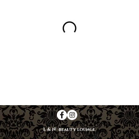
beauty
L & N
lounge